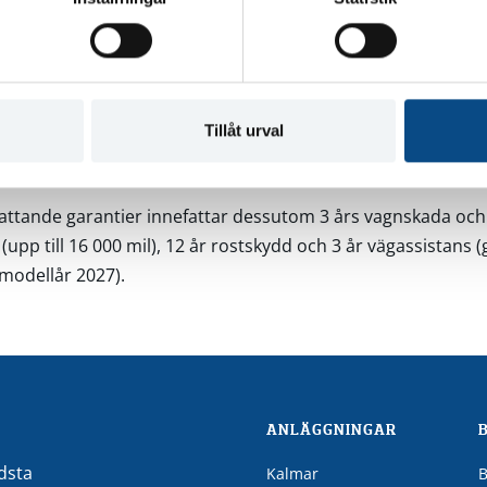
ntin för samtliga bilar i och med modellårsskiftet 2026/2027
VD Polestar Sverige, säger: ”Vi har redan sedan tidigare någr
sta villkor för våra inhemska Polestar-ägare och i och med
av garantivillkoren till tre år blir vi ännu mer konkurrenskra
Tillåt urval
d.”
attande garantier innefattar dessutom 3 års vagnskada och
 (upp till 16 000 mil), 12 år rostskydd och 3 år vägassistans (
modellår 2027).
ANLÄGGNINGAR
ldsta
Kalmar
B