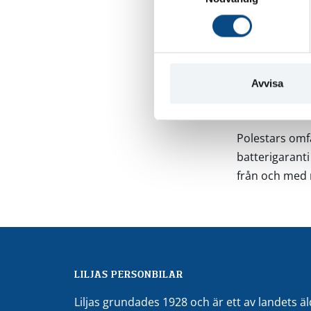
mobilitetsgara
m
t
Gustav Freij, 
y
marknadens bä
c
k
förlängningen 
Avvisa
e
hemmamarkna
s
v
Polestars omf
a
batterigaranti
l
från och med 
LILJAS PERSONBILAR
Liljas grundades 1928 och är ett av landets ä