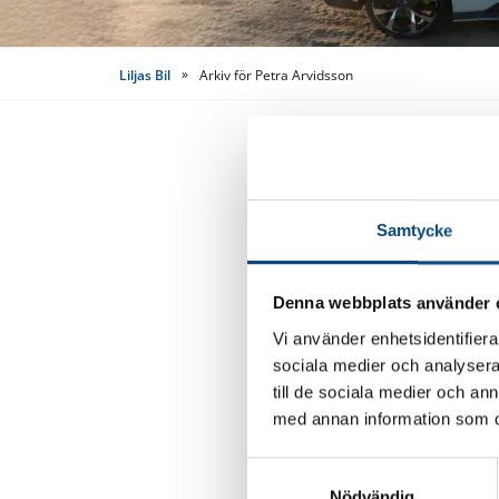
»
Liljas Bil
Arkiv för Petra Arvidsson
Polest
Samtycke
alla m
Denna webbplats använder 
Nybilsgaran
Maximal kö
Vi använder enhetsidentifierar
sociala medier och analysera 
Samtliga m
till de sociala medier och a
med annan information som du 
Polestar Sverig
eller 10 000 m
S
april. Modelle
Nödvändig
a