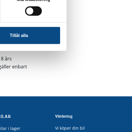
.
a av
ftiga på vår
Tillåt alla
 8 års
gäller enbart
BILAR
Värdering
Vi köper din bil
ilar i lager