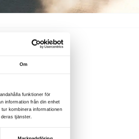
in på
Om
andahålla funktioner för
n information från din enhet
 tur kombinera informationen
deras tjänster.
ill tre år,
 och med den 8
ven
Marknadsföring