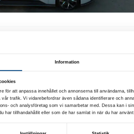
ar förlänger nybilsgarant
Information
odeller i Sverige
cookies
tin förlängs från två år till tre år
rsträcka 10 000 mil
e för att anpassa innehållet och annonserna till användarna, tillh
vår trafik. Vi vidarebefordrar även sådana identifierare och anna
odeller inkluderade
nnons- och analysföretag som vi samarbetar med. Dessa kan i sin
har tillhandahållit eller som de har samlat in när du har använt 
e förlänger nybilsgarantin för samtliga modeller från två år t
il. Den nya garantin gäller för alla bilar som levereras från
rna Polestar 2, 3, 4 och 5 omfattas. Samtidigt uppdateras ä
Inställningar
Statistik