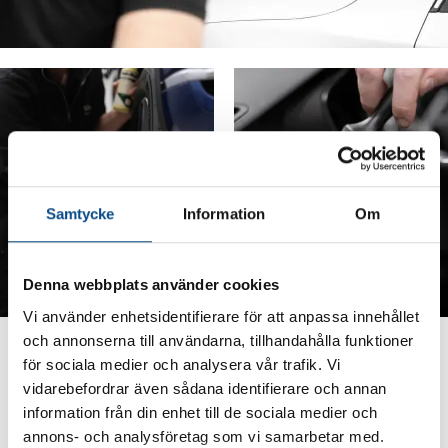
Samtycke
Information
Om
Denna webbplats använder cookies
Vi använder enhetsidentifierare för att anpassa innehållet
och annonserna till användarna, tillhandahålla funktioner
för sociala medier och analysera vår trafik. Vi
Lackförsegling
vidarebefordrar även sådana identifierare och annan
Nybilskänslan kan förlängas ytterligare med lackförsegling där
information från din enhet till de sociala medier och
lacken hålls fräsch och skinande ren. En lackförsegling ger ett
annons- och analysföretag som vi samarbetar med.