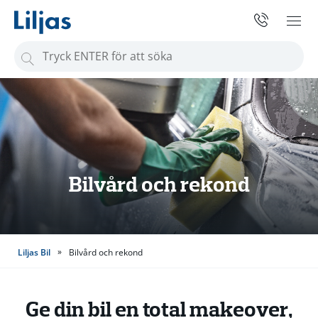
S
ö
k
e
f
t
e
Bilvård och rekond
r
:
»
Liljas Bil
Bilvård och rekond
Ge din bil en total makeover,