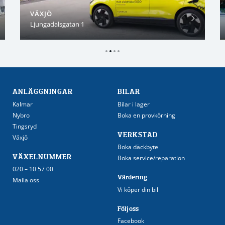
VÄXJÖ
Ljungadalsgatan 1
ANLÄGGNINGAR
BILAR
Kalmar
Bilar i lager
Nybro
Boka en provkörning
Tingsryd
VERKSTAD
Växjö
Boka däckbyte
VÄXELNUMMER
Boka service/reparation
020 – 10 57 00
Värdering
Maila oss
Vi köper din bil
Följ oss
Facebook