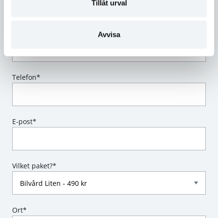
Tingsryd.
Tillåt urval
Namn
*
Avvisa
Telefon
*
E-post
*
Vilket paket?
*
Ort
*