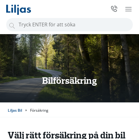
S
ö
k
e
f
t
e
Bilförsäkring
r
:
»
Liljas Bil
Försäkring
Välj rätt försäkring på din bil