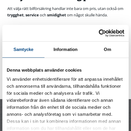
Att välja rätt bilförsäkring handlar inte bara om pris, utan också om
trygghet
,
service
och
smidighet
om något skulle hända.
Med en märkesförsäkring som exempelvis Volvia eller Polestar
Insurance får du en försäkring som är anpassad för just din bil,
med originaldelar, auktoriserade verkstäder och snabb hantering
vid skada. Det betyder att du kan känna dig trygg med att bilen tas
Samtycke
Information
Om
om hand av experter som verkligen känner din modell.
Vill du veta vilken försäkring som passar dig bäst – eller få
det
Denna webbplats använder cookies
bästa priset på din märkesförsäkring
?
Kontakta våra säljare, så hjälper vi dig hitta rätt lösning direkt vid
Vi använder enhetsidentifierare för att anpassa innehållet
bilköpet.
och annonserna till användarna, tillhandahålla funktioner
för sociala medier och analysera vår trafik. Vi
vidarebefordrar även sådana identifierare och annan
information från din enhet till de sociala medier och
annons- och analysföretag som vi samarbetar med.
Dessa kan i sin tur kombinera informationen med annan
Försäkra din Volvo
information som du har tillhandahållit eller som de har