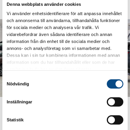
Boka bilvård
Denna webbplats använder cookies
Vi använder enhetsidentifierare för att anpassa innehållet
och annonserna till användarna, tillhandahålla funktioner
för sociala medier och analysera vår trafik. Vi
vidarebefordrar även sådana identifierare och annan
information från din enhet till de sociala medier och
annons- och analysföretag som vi samarbetar med.
Dessa kan i sin tur kombinera informationen med annan
information som du har tillhandahållit eller som de har
samlat in när du har använt deras tjänster.
S
Nödvändig
a
m
t
Inställningar
Upp till 12 månader räntefri
y
c
delbetalning
k
Statistik
Flera fördelar när du betalar med CarPay.
e