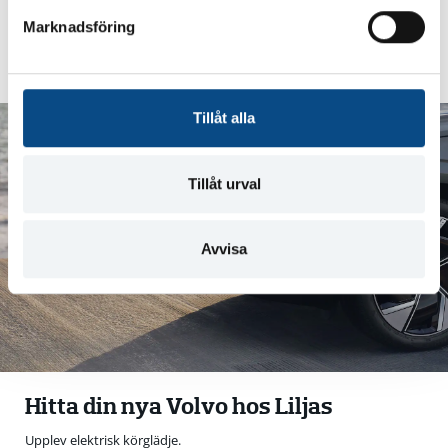
s
Marknadsföring
v
Läs mer
a
l
Tillåt alla
Tillåt urval
Avvisa
Hitta din nya Volvo hos Liljas
Upplev elektrisk körglädje.