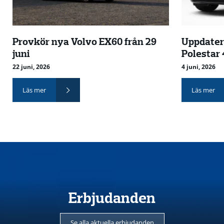
Provkör nya Volvo EX60 från 29
Uppdater
juni
Polestar 
22 juni, 2026
4 juni, 2026
Läs mer
Läs mer
Erbjudanden
Se alla aktuella erbjudanden