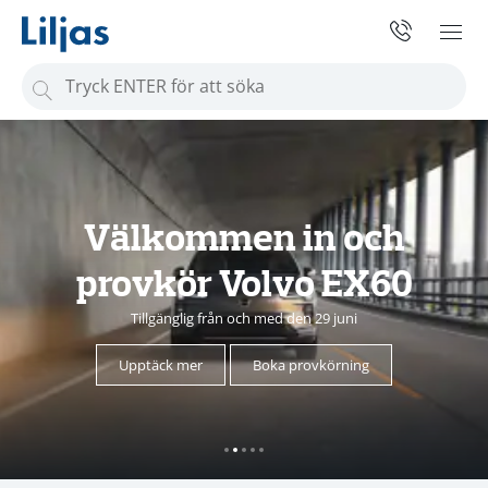
S
ö
k
e
f
t
Välkommen in och
e
provkör Volvo EX60
r
:
Tillgänglig från och med den 29 juni
Upptäck mer
Boka provkörning