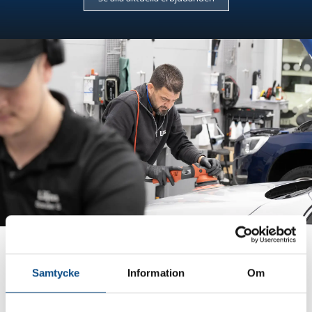
Ge din bil en total makeover
Samtycke
Information
Om
Med vår bilrekond blir bilen som ny igen!