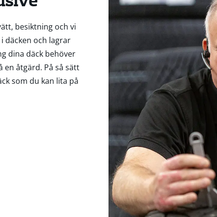
usive
tvätt, besiktning och vi
 i däcken och lagrar
ing dina däck behöver
å en åtgärd. På så sätt
äck som du kan lita på