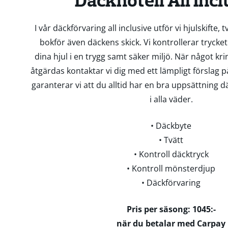
Däckhotell All Incl
I vår däckförvaring all inclusive utför vi hjulskifte, 
bokför även däckens skick. Vi kontrollerar trycket
dina hjul i en trygg samt säker miljö. När något kr
åtgärdas kontaktar vi dig med ett lämpligt förslag p
garanterar vi att du alltid har en bra uppsättning d
i alla väder.
• Däckbyte
• Tvätt
• Kontroll däcktryck
• Kontroll mönsterdjup
• Däckförvaring
Pris per säsong: 1045:-
när du betalar med Carpay