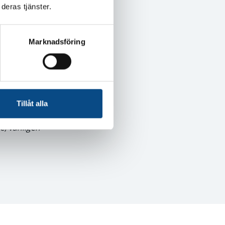
deras tjänster.
teg 3
av
Marknadsföring
s på Liljas.
Tillåt alla
e, vänligen