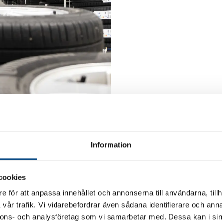
Information
u checka in på vårt däckhotell
cookies
e för att anpassa innehållet och annonserna till användarna, tillh
d för däckskifte
via länken nedan. Däckskiftet ingår i priset
vår trafik. Vi vidarebefordrar även sådana identifierare och anna
t.
nnons- och analysföretag som vi samarbetar med. Dessa kan i sin