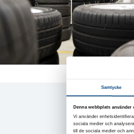
Samtycke
Vill d
Denna webbplats använder 
Vi använder enhetsidentifierar
Boka din ti
sociala medier och analysera 
däckhotelle
till de sociala medier och a