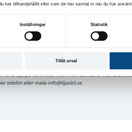
har tillhandahållit eller som de har samlat in när du har använt 
ka din tid aktiveras din plats i vårt däckhotell.
et
“Jag önskar även förvaring av mina hjul i ert däckhotell”
i
s
Inställningar
Statistik
jul du vill förvara
när du kommer till din bokade tid hos os
n sker i samband med däckskiftet
och gäller
per säsong.
r däckskifte och däckhotell
Tillåt urval
 in dina hjul på vårt hotell men inte i samband med däckskift
r telefon eller maila info@liljasbil.se.