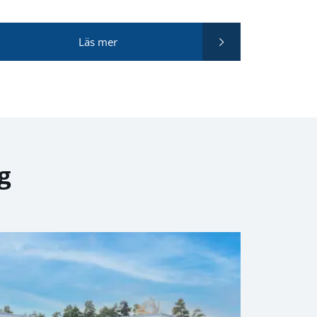
Läs mer
ig