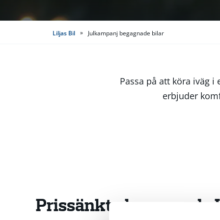
»
Liljas Bil
Julkampanj begagnade bilar
Passa på att köra iväg 
erbjuder komfo
Prissänkta begagnade V