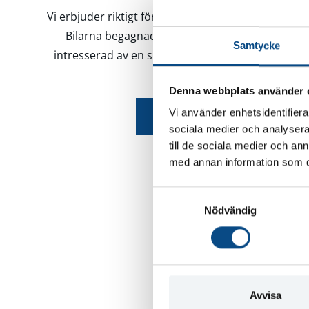
Vi erbjuder riktigt förmånliga enhetspriser på fler
Bilarna begagnade i nyskick och antalet bilar ä
Samtycke
intresserad av en specifik bil bör du alltså kontak
snarast
Denna webbplats använder 
Vi använder enhetsidentifierar
Visa mig enhetspriserna
sociala medier och analysera 
till de sociala medier och a
med annan information som du 
S
Nödvändig
a
m
t
y
c
k
Avvisa