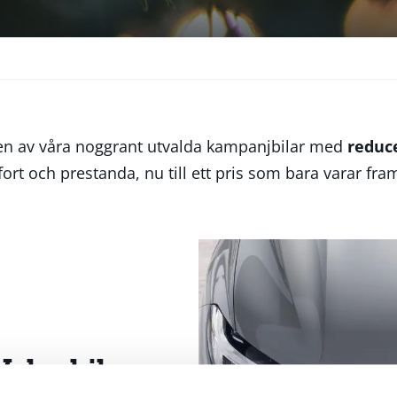
i en av våra noggrant utvalda kampanjbilar med
reduc
rt och prestanda, nu till ett pris som bara varar fram t
olvobilar