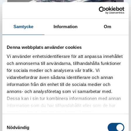
Samtycke
Information
Om
VÄXJÖ
Denna webbplats använder cookies
VOLVO V60
T6 PLUS DARK NORDIC EDITION
Vi använder enhetsidentifierare för att anpassa innehållet
och annonserna till användarna, tillhandahålla funktioner
2026
1 687 MIL
AUTOMAT
för sociala medier och analysera vår trafik. Vi
509 900 kr
vidarebefordrar även sådana identifierare och annan
407 920 kr Exkl. moms
information från din enhet till de sociala medier och
annons- och analysföretag som vi samarbetar med.
Dessa kan i sin tur kombinera informationen med annan
information som du har tillhandahållit eller som de har
samlat in när du har använt deras tjänster.
S
Nödvändig
a