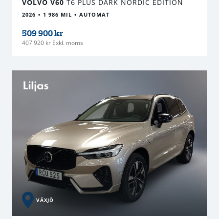
VOLVO V60
T6 PLUS DARK NORDIC EDITION
2026
1 986 MIL
AUTOMAT
509 900 kr
407 920 kr Exkl. moms
VÄXJÖ