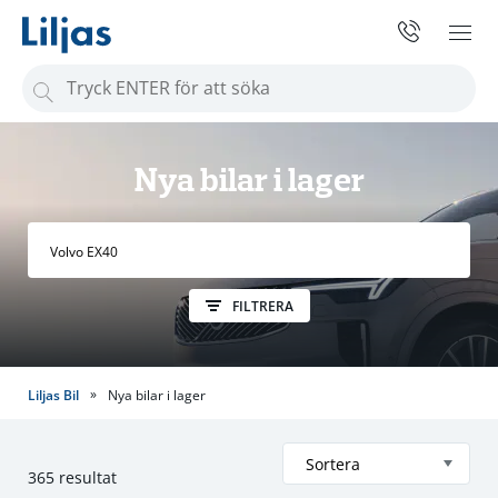
S
ö
k
e
Nya bilar i lager
f
t
e
r
FILTRERA
:
»
Liljas Bil
Nya bilar i lager
365 resultat