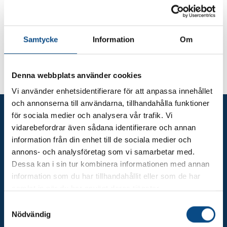
Nyhet! Åldersgränsen för Volvo
Assistans tas bort
Från och med 1 april 2025 kommer 10-årsgränsen att tas bort. Det
Samtycke
Information
Om
innebär att bilar äldre än 10 år också kommer att få Volvo Assistans
när bilen servas i Volvohandeln. Du som kund kommer att få
samma hjälp oavsett ålder på bilen. Bra va?
Denna webbplats använder cookies
Vi använder enhetsidentifierare för att anpassa innehållet
och annonserna till användarna, tillhandahålla funktioner
för sociala medier och analysera vår trafik. Vi
Hur gör jag när jag behöver
vidarebefordrar även sådana identifierare och annan
assistans?
information från din enhet till de sociala medier och
annons- och analysföretag som vi samarbetar med.
Använd Volvo On Call-knappen, Volvo On Call-appen eller ring
020 – 55 55 66.
Dessa kan i sin tur kombinera informationen med annan
information som du har tillhandahållit eller som de har
Om du ringer behöver du ange följande uppgifter för att kunna få
samlat in när du har använt deras tjänster.
hjälp:
S
Nödvändig
a
Var bilen är.