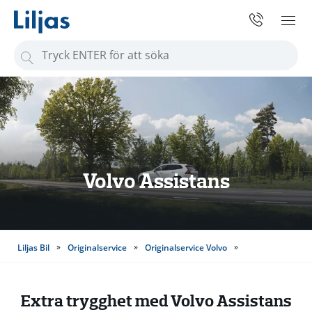
S
ö
k
e
f
t
e
Volvo Assistans
r
:
»
»
»
Liljas Bil
Originalservice
Originalservice Volvo
Volvo Assistans
Extra trygghet med
Volvo Assistans