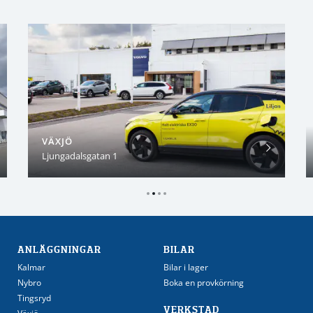
VÄXJÖ
Ljungadalsgatan 1
ANLÄGGNINGAR
BILAR
Kalmar
Bilar i lager
Nybro
Boka en provkörning
Tingsryd
VERKSTAD