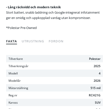
- Lång räckvidd och modern teknik
Stort batteri, snabb laddning och Google-integrerat infotainment
ger en smidig och uppkopplad vardag utan kompromisser.
*Polestar Pre-Owned
FAKTA
UTRUSTNING
FORDON
Tillverkare
Polestar
Tillverkningsår
2025
Modell
4
Modellår
2026
Mätarställning
515 mil
Reg.nr
RCH21G
Kaross
SUV