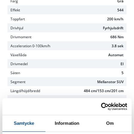
Färg
Grå
Effekt
544
Toppfart
200 km/h
Drivhjul
Fyrhjulsdrift
Drivmoment
686 Nm
Acceleration 0-100km/h
3.8 sek
Växellåda
Automat
Drivmedel
El
Säten
5
Segment
Mellanstor SUV
Längd/höjd/bredd
484 cm/153 cm/201 cm
Tjänstevikt
2232 kg
Max taklast
75 kg
Max släpvagnsvikt
2000 kg
Samtycke
Information
Om
Totalvikt släp, B
750 kg