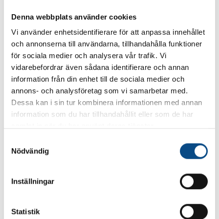
Totalvikt släp, B+
2000 kg
Denna webbplats använder cookies
Markfrigång
17 cm
Bagageutrymme - normalt
500 liter
Vi använder enhetsidentifierare för att anpassa innehållet
och annonserna till användarna, tillhandahålla funktioner
Volym, bränsletank
0 liter
för sociala medier och analysera vår trafik. Vi
Hjulbas
300 cm
vidarebefordrar även sådana identifierare och annan
Däck, fram
255-265/40-50
information från din enhet till de sociala medier och
Däck, bak
255-265/40-50
annons- och analysföretag som vi samarbetar med.
Dessa kan i sin tur kombinera informationen med annan
Utsläpp
0 g/km
information som du har tillhandahållit eller som de har
Miljöklass
Euro 6
samlat in när du har använt deras tjänster.
Bränsleförbrukning, blandad
0 liter/100 km
S
Ncapstjärna
5
Nödvändig
a
Testår
2025
m
t
Isofix bak
Ja
Inställningar
y
Airbag, förare
Ja
c
Airbag, passagerare
Ja
k
Statistik