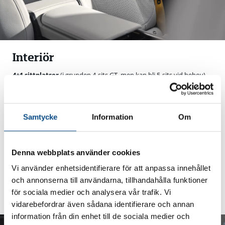
Interiör
4+1 sittplatser
(i grunden 4-sits GT, men kan bli 5-sits vid behov).
Framsäten utvecklade tillsammans med
Recaro
, med lågt sittläge
och massage/ventilation i Nappa-läder.
Samtycke
Information
Om
Hållbara material
:
Naturfiberkomposit (BComp/AmpliTex).
Econyl (återvunna fiskenät) för mattor.
Denna webbplats använder cookies
PET och mono-materialstrategi för enkel återvinning.
Vi använder enhetsidentifierare för att anpassa innehållet
Bagageutrymme
:
och annonserna till användarna, tillhandahålla funktioner
365 liter bak + 62 liter fram.
för sociala medier och analysera vår trafik. Vi
vidarebefordrar även sådana identifierare och annan
information från din enhet till de sociala medier och