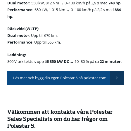
Dual motor:
550 kW, 812 Nm → 0–100 km/h på 3,9 s med
748 hp.
Performance:
650 kW, 1 015 Nm → 0–100 km/h på 3,2 s med
884
hp.
Räckvidd (WLTP):
Dual motor
: Upp till 670 km.
Performance
: Upp till 565 km.
Laddning:
800 V-arkitektur, upp till
350 kW DC
→ 10–80 % på ca
22 minuter
.
Läs mer och bygg din egen Polestar 5 på polestar.com
Välkommen att kontakta våra Polestar
Sales Specialists om du har frågor om
Polestar 5.