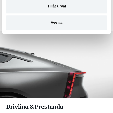
ADAS & säkerhet
:
Tillåt urval
11 kameror, radar, ultraljudssensorer, förarövervakning, 8
krockkuddar.
Avvisa
Drivlina & Prestanda