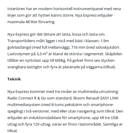
Interiören har en modern horisontell instrumentpanel med rena
linjer som gör att hytten känns större. Nya Express erbjuder
maximala 48 liter förvaring.
Nya Express gör det lättare att lasta, lossa och lasta om.
Transportbilens mått ligger i nivå med bäst i klassen; 1,9m
golvlastlängd (med full mellanvägg), 716 mm bred sidoskjutdörr.
Lastvolymen på 3,3 m³ är bland de största i segmentet. Skåpbilen
tillåter en nyttolast upp till 600kg. På golvet finns sex stycken
svängbara lastöglor och fyra är placerade på väggarna (tillval).
Teknik
Nya Express kommer med tre nivåer av multimedia-utrustning:
Radio Connect R & Go som standard, liksom Renault EASY LINK
multimediasystem (med 8-tums pekskärm och smartphone-
spegling) i två versioner, med eller utan navigering som tillval. Den
erbjuder en induktionsladdare för smartphone, upp till tre USB-
uttag och fyra 12V-uttag, varav en finns i lastområdet. Samtliga är
tillval.