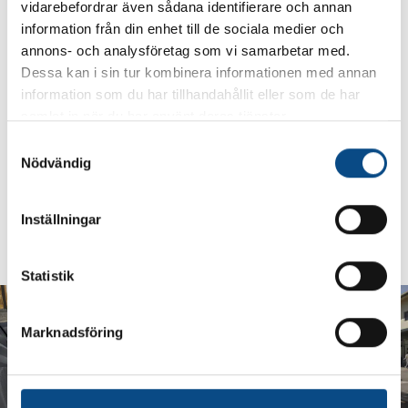
vidarebefordrar även sådana identifierare och annan
information från din enhet till de sociala medier och
annons- och analysföretag som vi samarbetar med.
Dessa kan i sin tur kombinera informationen med annan
information som du har tillhandahållit eller som de har
samlat in när du har använt deras tjänster.
S
Nödvändig
a
m
t
Inställningar
y
c
k
Statistik
e
s
Marknadsföring
v
a
l