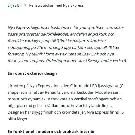
»
Liljas Bil
Renault utökar med Nya Express
Nya Express tillgodoser basbehoven för yrkesproffsen som söker
bästa pris/prestanda-förhållandet. Modellen är praktisk och
förenklar vardagen; upp till 3,3m³
lastvolym, rekordstor
sidoöppning på 716 mm, längd upp till 1,9m och upp till 48 liter
förvaring. Ny teknik i form av t ex Renault Easy Link och nya
förarsystem erbjuds. Orderöppnandet sker i Sverige under vecka 8.
En robust exteriör design
I fronten på Nya Express finns den C-formade LED ljussignatur (C-
shape) som är ett av Renaults varumärkeskoder. Modellen ser
robust och dynamisk ut tack vare en vertikal stötfångare och en
högt placerad grill, en räfflad motorhuv och flytande linjer.
Designen har snygg finish och kromdetaljer. Nya Express finns i 5
olika färger.
En funktionell, modern och praktisk interiör