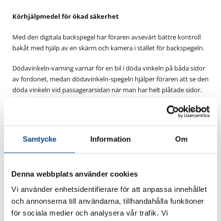
Körhjälpmedel för ökad säkerhet
Med den digitala backspegel har föraren avsevärt bättre kontroll
bakåt med hjälp av en skärm och kamera i stället för backspegeln.
Dödavinkeln-varning varnar för en bil i döda vinkeln på båda sidor
av fordonet, medan dödavinkeln-spegeln hjälper föraren att se den
döda vinkeln vid passagerarsidan när man har helt plåtade sidor.
Spegeln är placerad i passagerarens solskydd. Backkamera
förenklar parkeringen med bildåterkoppling integrerad i
multimediasystemet eller på backspegelskärmen.
Samtycke
Information
Om
Motorer
I Sverige lanseras nya Express med dieselmotorn 1.5 Blue dCi; 75hk
Denna webbplats använder cookies
och 95hk, med en 6-växlad manuell växellåda.
Orderstart vecka 8!
Vi använder enhetsidentifierare för att anpassa innehållet
och annonserna till användarna, tillhandahålla funktioner
för sociala medier och analysera vår trafik. Vi