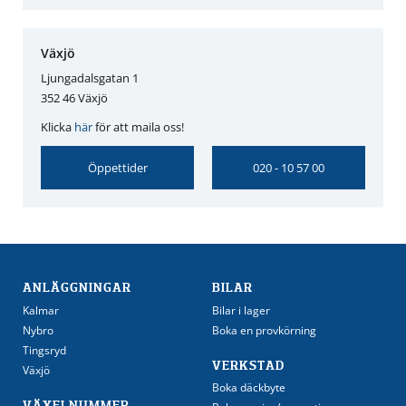
Växjö
Ljungadalsgatan 1
352 46 Växjö
Klicka
här
för att maila oss!
Öppettider
020 - 10 57 00
ANLÄGGNINGAR
BILAR
Kalmar
Bilar i lager
Nybro
Boka en provkörning
Tingsryd
VERKSTAD
Växjö
Boka däckbyte
VÄXELNUMMER