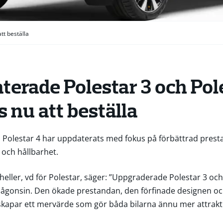
tt beställa
terade Polestar 3 och Pol
s nu att beställa
h Polestar 4 har uppdaterats med fokus på förbättrad prest
 och hållbarhet.
eller, vd för Polestar, säger: ”Uppgraderade Polestar 3 och
någonsin. Den ökade prestandan, den förfinade designen oc
skapar ett mervärde som gör båda bilarna ännu mer attrakti