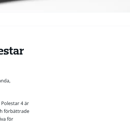
estar
anda,
 Polestar 4 är
h förbättrade
va för