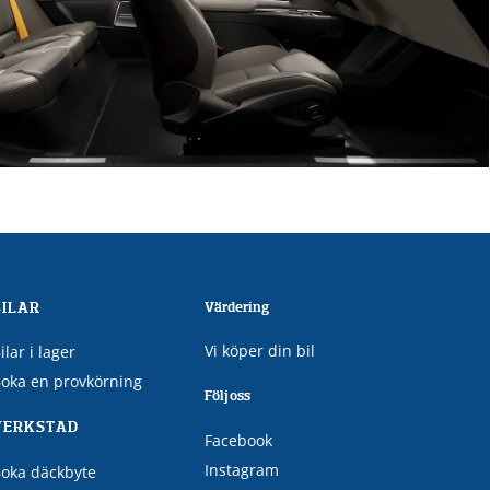
BILAR
Värdering
Vi köper din bil
ilar i lager
oka en provkörning
Följ oss
VERKSTAD
Facebook
Instagram
oka däckbyte