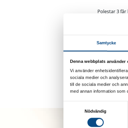
Polestar 3 får
kW och
laddni
versionen erbj
designuppdate
Samtycke
Polestar 4 het
en mer kontro
Denna webbplats använder 
SUV, med 0-10
Vi använder enhetsidentifierar
motorer, samti
sociala medier och analysera 
till de sociala medier och a
Läs mer om u
med annan information som du 
S
Nödvändig
a
m
t