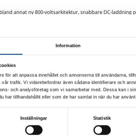
 bland annat ny 800-voltsarkitektur, snabbare DC-laddning på
ng från 10 till 80 procent på så lite som 22 minuter
. Per
uder nu upp till 500 kW effekt, och modellen får även nya
ringar som exteriörfärgerna Storm och Krypton.
Information
er nu officiellt Polestar 4 coupé
och har fått ett omkalibre
llerad och precis körupplevelse. Modellen är fortsatt Poles
cookies
0 km/h på 3,8 sekunder i versionerna med fyrhjulsdrift och
e för att anpassa innehållet och annonserna till användarna, tillh
digt som den har det lägsta koldioxidavtrycket av alla Poles
vår trafik. Vi vidarebefordrar även sådana identifierare och anna
nnons- och analysföretag som vi samarbetar med. Dessa kan i sin
ppdateringarna hos
Polestar
.
har tillhandahållit eller som de har samlat in när du har använt 
Inställningar
Statistik