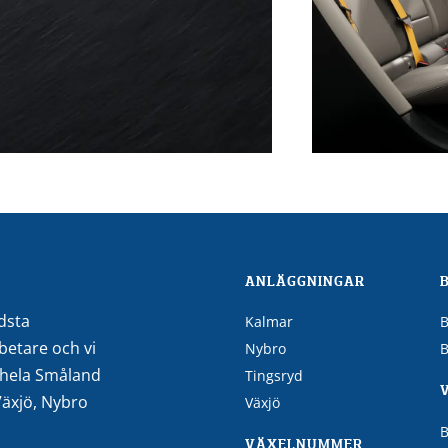
ANLÄGGNINGAR
ldsta
Kalmar
B
betare och vi
Nybro
B
r hela Småland
Tingsryd
 Växjö, Nybro
Växjö
B
VÄXELNUMMER