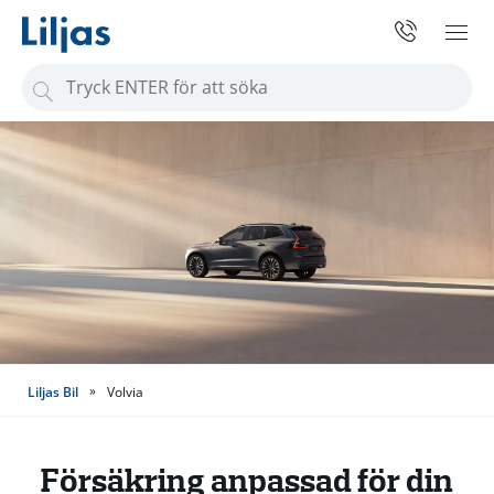
S
ö
k
e
f
t
e
r
:
»
Liljas Bil
Volvia
Försäkring anpassad för din