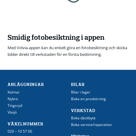
Smidig fotobesiktning i appen
Med Volvia-appen kan du enkelt göra en fotobesiktning och skicka
bilder direkt till verkstaden för en första bedömning.
ANLÄGGNINGAR
BILAR
Kalmar
Bilar i lager
Nybro
Boka en provkörning
Tingsryd
VERKSTAD
Växjö
Boka däckbyte
VÄXELNUMMER
Boka service/reparation
020 – 10 57 00