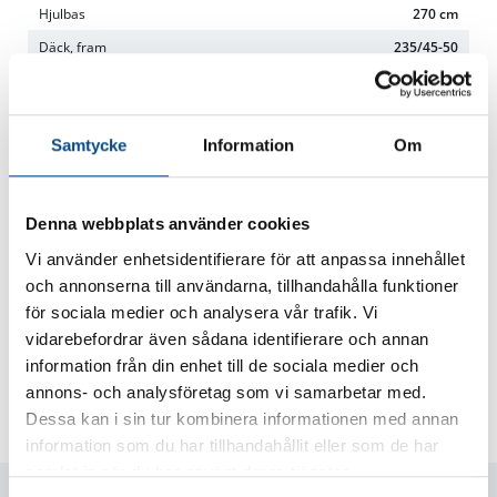
Hjulbas
270 cm
Däck, fram
235/45-50
Däck, bak
255/40-45
Utsläpp
0 g/km
Samtycke
Information
Om
Miljöklass
Euro 6
Bränsleförbrukning, blandad
0 liter/100 km
Ncapstjärna
5
Denna webbplats använder cookies
Testår
2022
Vi använder enhetsidentifierare för att anpassa innehållet
Isofix bak
Ja
och annonserna till användarna, tillhandahålla funktioner
för sociala medier och analysera vår trafik. Vi
Airbag, förare
Ja
vidarebefordrar även sådana identifierare och annan
Airbag, passagerare
Ja
information från din enhet till de sociala medier och
Skatt
360 kr/år
annons- och analysföretag som vi samarbetar med.
Ort
Kalmar
Dessa kan i sin tur kombinera informationen med annan
information som du har tillhandahållit eller som de har
samlat in när du har använt deras tjänster.