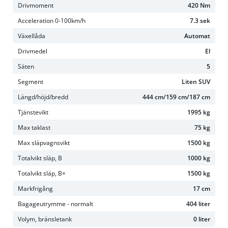
Drivmoment
420 Nm
Acceleration 0-100km/h
7.3 sek
Växellåda
Automat
Drivmedel
El
Säten
5
Segment
Liten SUV
Längd/höjd/bredd
444 cm/159 cm/187 cm
Tjänstevikt
1995 kg
Max taklast
75 kg
Max släpvagnsvikt
1500 kg
Totalvikt släp, B
1000 kg
Totalvikt släp, B+
1500 kg
Markfrigång
17 cm
Bagageutrymme - normalt
404 liter
Volym, bränsletank
0 liter