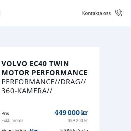
Kontakta oss
VOLVO EC40 TWIN
MOTOR PERFORMANCE
PERFORMANCE//DRAG//
360-KAMERA//
449 000
kr
Pris
Exkl. moms
359 200 kr
Finansiering -
5 386 kr/mån
Mer