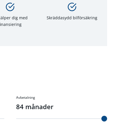
hjälper dig med
Skräddasydd bilförsäkring
finansiering
Avbetalning
84
månader