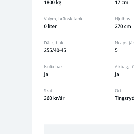
1800 kg
17 cm
Volym, bränsletank
Hjulbas
0 liter
270 cm
Däck, bak
Ncapstjä
255/40-45
5
Isofix bak
Airbag, f
Ja
Ja
Skatt
Ort
360 kr/år
Tingsry