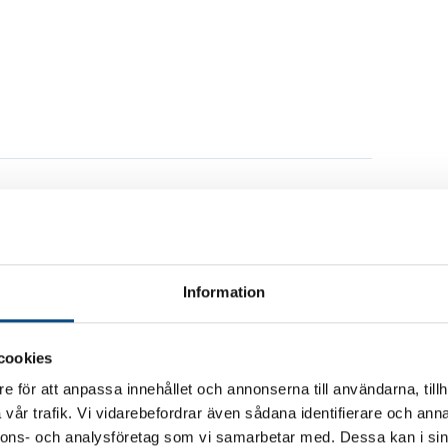
Information
ingsår
Modell
EC40
cookies
e för att anpassa innehållet och annonserna till användarna, tillh
lning
Reg.nr
vår trafik. Vi vidarebefordrar även sådana identifierare och anna
l
CZK49M
nnons- och analysföretag som vi samarbetar med. Dessa kan i sin