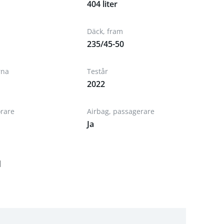
404 liter
Däck, fram
235/45-50
rna
Testår
2022
örare
Airbag, passagerare
Ja
d