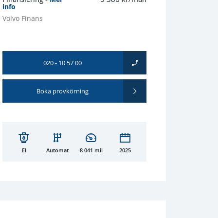
info
Volvo Finans
020 - 10 57 00
Boka provkörning
El
Automat
8 041 mil
2025