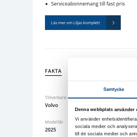
Serviceabonnemang till fast pris
Läs mer om Liljas komplett
FAKTA
UTRUSTNING
FORDON
Samtycke
Tillverkare
Tillverkn
Volvo
2024
Denna webbplats använder 
Vi använder enhetsidentifierar
Modellår
Mätarstäl
sociala medier och analysera 
2025
8 041 mi
till de sociala medier och a