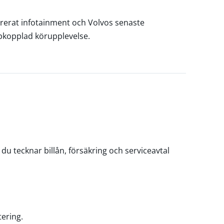
erat infotainment och Volvos senaste
pkopplad körupplevelse.
du tecknar billån, försäkring och serviceavtal
tering.