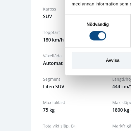
med annan information som du 
Kaross
Färg
SUV
Brun
S
Nödvändig
a
m
Toppfart
Drivhjul
t
180 km/h
Fyrhjuls
y
c
Växellåda
Drivmede
k
Avvisa
Automat
El
e
s
Segment
Längd/hö
v
Liten SUV
444 cm/
a
l
Max taklast
Max släp
75 kg
1800 kg
Totalvikt släp, B+
Markfrig