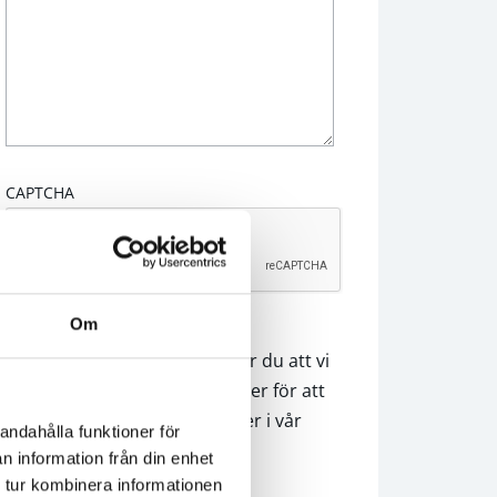
CAPTCHA
Om
Genom att skicka in denna
intresseanmälning godkänner du att vi
använder dina personuppgifter för att
hantera din förfrågan. Läs mer i vår
andahålla funktioner för
integritetspolicy
.
n information från din enhet
 tur kombinera informationen