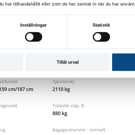
har tillhandahållit eller som de har samlat in när du har använt 
Effekt
442
Inställningar
Statistik
Acceleration 0-100km/h
drift
4.6 sek
l
Säten
Tillåt urval
5
jd/bredd
Tjänstevikt
159 cm/187 cm
2110 kg
vagnsvikt
Totalvikt släp, B
880 kg
ång
Bagageutrymme - normalt