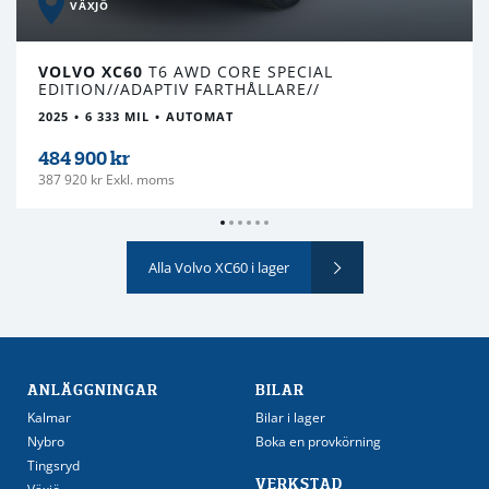
VÄXJÖ
VOLVO XC60
T6 AWD CORE SPECIAL
EDITION//ADAPTIV FARTHÅLLARE//
2025
6 333 MIL
AUTOMAT
484 900 kr
387 920 kr Exkl. moms
Alla Volvo XC60 i lager
ANLÄGGNINGAR
BILAR
Kalmar
Bilar i lager
Nybro
Boka en provkörning
Tingsryd
VERKSTAD