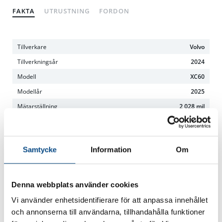
FAKTA
UTRUSTNING
FORDON
Tillverkare
Volvo
Tillverkningsår
2024
Modell
XC60
Modellår
2025
Mätarställning
2 028 mil
Reg.nr
PMR01U
Kaross
SUV
Samtycke
Information
Om
Färg
Grå
Effekt
350
Cylindrar
4
Denna webbplats använder cookies
Cylindervolym
1969 cm3
Vi använder enhetsidentifierare för att anpassa innehållet
Toppfart
180 km/h
och annonserna till användarna, tillhandahålla funktioner