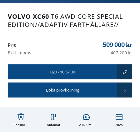
VOLVO XC60
T6 AWD CORE SPECIAL
EDITION//ADAPTIV FARTHÅLLARE//
509 000
kr
Pris
Exkl. moms
407 200 kr
020 - 10 57 00
Boka provkörning
Bensin+El
Automat
2 028 mil
2025