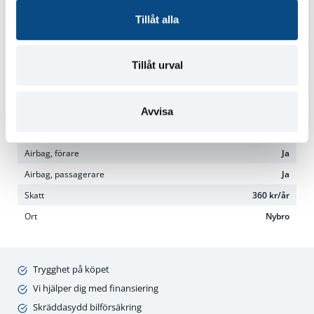
Hjulbas
287 cm
Tillåt alla
Däck, fram
235-265/35-60
Däck, bak
235-265/35-60
Tillåt urval
Miljöklass
Euro 6
Ncapstjärna
5
Avvisa
Testår
2017
Isofix bak
Ja
Airbag, förare
Ja
Airbag, passagerare
Ja
Skatt
360 kr/år
Ort
Nybro
Trygghet på köpet
Vi hjälper dig med finansiering
Skräddasydd bilförsäkring