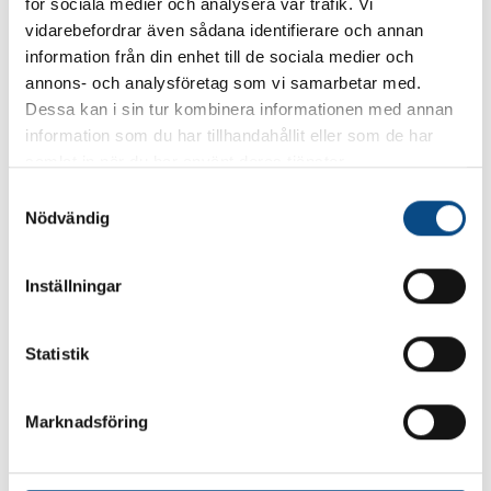
för sociala medier och analysera vår trafik. Vi
Drivhjul
Fyrhjulsdrift
vidarebefordrar även sådana identifierare och annan
Drivmoment
350 Nm
information från din enhet till de sociala medier och
Acceleration 0-100km/h
5.7 sek
annons- och analysföretag som vi samarbetar med.
Växellåda
Automat
Dessa kan i sin tur kombinera informationen med annan
information som du har tillhandahållit eller som de har
Drivmedel
Bensin+El
samlat in när du har använt deras tjänster.
Säten
5
S
Segment
Mellanstor SUV
Nödvändig
a
Längd/höjd/bredd
471 cm/165 cm/190 cm
m
Tjänstevikt
2063 kg
t
Inställningar
y
Max taklast
100 kg
c
Max släpvagnsvikt
2250 kg
k
Statistik
Totalvikt släp, B
840 kg
e
Totalvikt släp, B+
2250 kg
s
Marknadsföring
v
Markfrigång
20 cm
a
Volym, bränsletank
71 liter
l