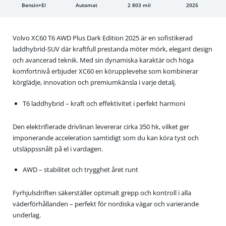
Bensin+El
Automat
2 803 mil
2025
Volvo XC60 T6 AWD Plus Dark Edition 2025 är en sofistikerad
laddhybrid-SUV där kraftfull prestanda möter mörk, elegant design
och avancerad teknik. Med sin dynamiska karaktär och höga
komfortnivå erbjuder XC60 en körupplevelse som kombinerar
körglädje, innovation och premiumkänsla i varje detalj.
T6 laddhybrid – kraft och effektivitet i perfekt harmoni
Den elektrifierade drivlinan levererar cirka 350 hk, vilket ger
imponerande acceleration samtidigt som du kan köra tyst och
utsläppssnålt på el i vardagen.
AWD – stabilitet och trygghet året runt
Fyrhjulsdriften säkerställer optimalt grepp och kontroll i alla
väderförhållanden – perfekt för nordiska vägar och varierande
underlag.