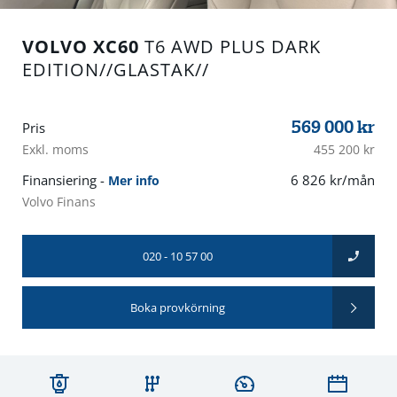
VOLVO XC60
T6 AWD PLUS DARK
EDITION//GLASTAK//
569 000
kr
Pris
Exkl. moms
455 200 kr
Finansiering -
6 826 kr/mån
Mer info
Volvo Finans
020 - 10 57 00
Boka provkörning