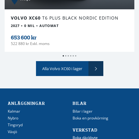
VOLVO XC60
T6 PLUS BLACK NORDIC EDITION
2027
0 MIL
AUTOMAT
653 600 kr
522 880 kr Exkl. moms
Alla Volvo XC60 i lager
ANLÄGGNINGAR
BILAR
Kalmar
Bilar i lager
Nybro
Boka en provkörning
Tingsryd
VERKSTAD
Växjö
Boka däckbyte