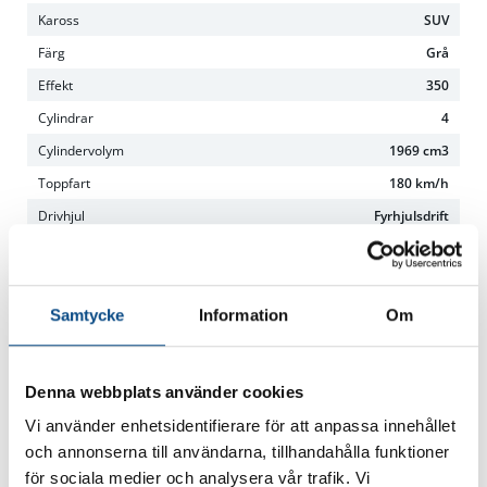
Kaross
SUV
Färg
Grå
Effekt
350
Cylindrar
4
Cylindervolym
1969 cm3
Toppfart
180 km/h
Drivhjul
Fyrhjulsdrift
Drivmoment
350 Nm
Acceleration 0-100km/h
5.7 sek
Växellåda
Automat
Samtycke
Information
Om
Drivmedel
Bensin+El
Säten
5
Denna webbplats använder cookies
Segment
Mellanstor SUV
Vi använder enhetsidentifierare för att anpassa innehållet
Längd/höjd/bredd
471 cm/165 cm/190 cm
och annonserna till användarna, tillhandahålla funktioner
Tjänstevikt
2063 kg
för sociala medier och analysera vår trafik. Vi