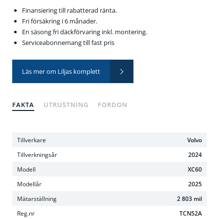
Finansiering till rabatterad ränta.
Fri försäkring i 6 månader.
En säsong fri däckförvaring inkl. montering.
Serviceabonnemang till fast pris
Läs mer om Liljas komplett
FAKTA
UTRUSTNING
FORDON
Tillverkare
Volvo
Tillverkningsår
2024
Modell
XC60
Modellår
2025
Mätarställning
2 803 mil
Reg.nr
TCN52A