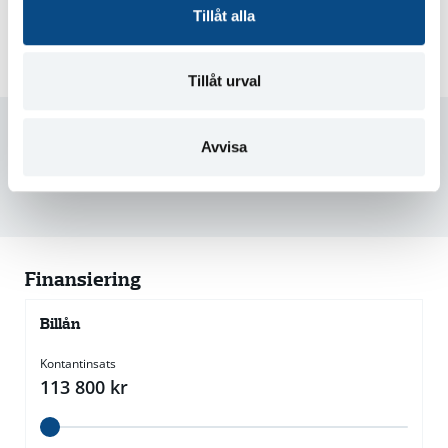
Tillåt alla
Skatt
360 kr/år
Ort
Växjö
Tillåt urval
Trygghet på köpet
Avvisa
Vi hjälper dig med finansiering
Skräddasydd bilförsäkring
Finansiering
Billån
Kontantinsats
113 800
kr