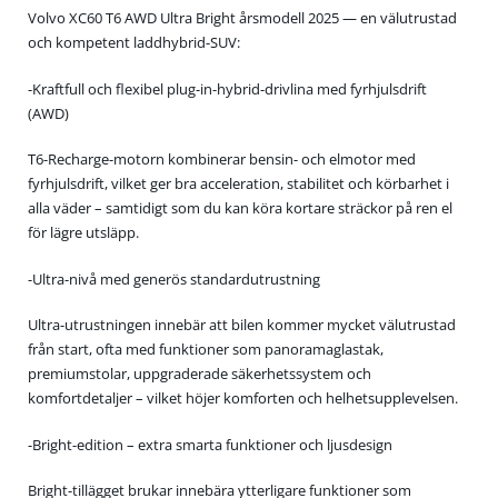
Volvo XC60 T6 AWD Ultra Bright årsmodell 2025 — en välutrustad
och kompetent laddhybrid-SUV:
-Kraftfull och flexibel plug-in-hybrid-drivlina med fyrhjulsdrift
(AWD)
T6-Recharge-motorn kombinerar bensin- och elmotor med
fyrhjulsdrift, vilket ger bra acceleration, stabilitet och körbarhet i
alla väder – samtidigt som du kan köra kortare sträckor på ren el
för lägre utsläpp.
-Ultra-nivå med generös standardutrustning
Ultra-utrustningen innebär att bilen kommer mycket välutrustad
från start, ofta med funktioner som panoramaglastak,
premiumstolar, uppgraderade säkerhetssystem och
komfortdetaljer – vilket höjer komforten och helhetsupplevelsen.
-Bright-edition – extra smarta funktioner och ljusdesign
Bright-tillägget brukar innebära ytterligare funktioner som