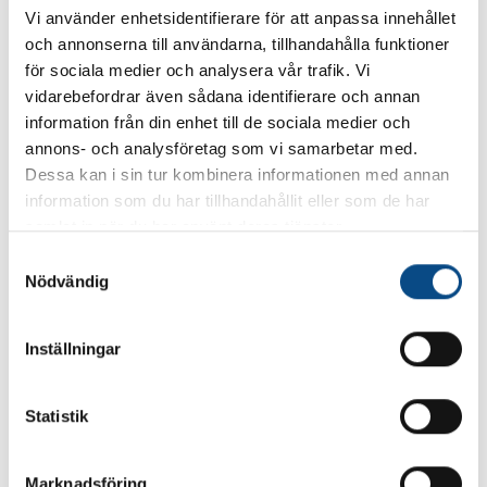
Vi använder enhetsidentifierare för att anpassa innehållet
Effekt
350
och annonserna till användarna, tillhandahålla funktioner
Cylindrar
4
för sociala medier och analysera vår trafik. Vi
Cylindervolym
1969 cm3
vidarebefordrar även sådana identifierare och annan
information från din enhet till de sociala medier och
Toppfart
180 km/h
annons- och analysföretag som vi samarbetar med.
Drivhjul
Fyrhjulsdrift
Dessa kan i sin tur kombinera informationen med annan
Drivmoment
350 Nm
information som du har tillhandahållit eller som de har
Acceleration 0-100km/h
5.7 sek
samlat in när du har använt deras tjänster.
Växellåda
Automat
S
Nödvändig
a
Drivmedel
Bensin+El
m
Säten
5
t
Inställningar
Segment
Mellanstor SUV
y
Längd/höjd/bredd
471 cm/165 cm/190 cm
c
k
Statistik
Tjänstevikt
2063 kg
e
Max taklast
100 kg
s
Max släpvagnsvikt
2250 kg
Marknadsföring