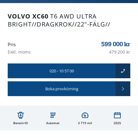
VOLVO XC60
T6 AWD ULTRA
BRIGHT//DRAGKROK//22"-FÄLG//
599 000
kr
Pris
Exkl. moms
479 200 kr
020 - 10 57 00
Boka provkörning
Bensin+El
Automat
3 719 mil
2025