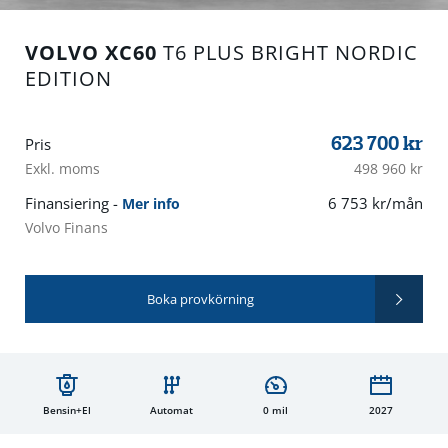
VOLVO XC60
T6 PLUS BRIGHT NORDIC
EDITION
623 700
kr
Pris
Exkl. moms
498 960 kr
Finansiering -
6 753 kr/mån
Mer info
Volvo Finans
Boka provkörning
Bensin+El
Automat
0 mil
2027