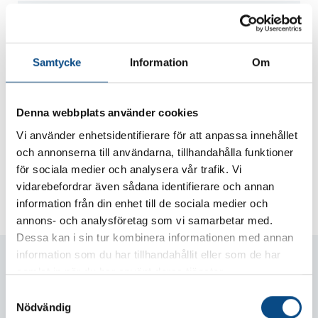
Volym, bränsletank
71 liter
Hjulbas
287 cm
Däck, fram
235/55R19 105V
Samtycke
Information
Om
Däck, bak
235/55R19 105V
Miljöklass
Euro 6
Denna webbplats använder cookies
Isofix bak
Ja
Vi använder enhetsidentifierare för att anpassa innehållet
Airbag, förare
Ja
och annonserna till användarna, tillhandahålla funktioner
Airbag, passagerare
Ja
för sociala medier och analysera vår trafik. Vi
Skatt
360 kr/år
vidarebefordrar även sådana identifierare och annan
information från din enhet till de sociala medier och
Ort
Kalmar
annons- och analysföretag som vi samarbetar med.
Dessa kan i sin tur kombinera informationen med annan
information som du har tillhandahållit eller som de har
Trygghet på köpet
samlat in när du har använt deras tjänster.
Vi hjälper dig med finansiering
S
Skräddasydd bilförsäkring
Nödvändig
a