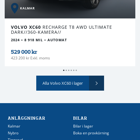
KALMAR
VOLVO XC60
RECHARGE T8 AWD ULTIMATE
DARK//360-KAMERA//
2024
8 918 MIL
AUTOMAT
529 000 kr
423 200 kr Exkl. moms
Alla Volvo XC60 i lager
ANLÄGGNINGAR
BILAR
Kalmar
Bilar i lager
Nybro
Boka en provkörning
Tingsryd