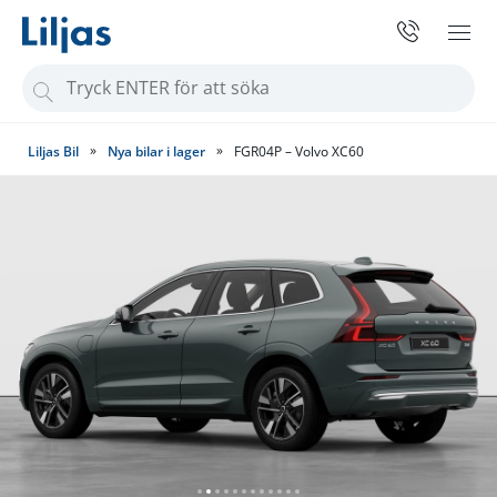
S
ö
k
»
»
Liljas Bil
Nya bilar i lager
FGR04P – Volvo XC60
e
f
t
e
r
: