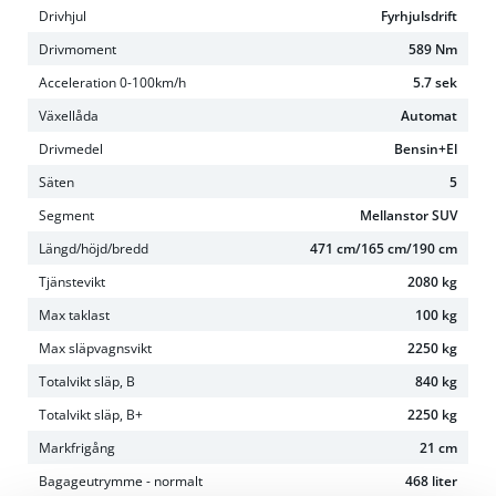
Drivhjul
Fyrhjulsdrift
Drivmoment
589 Nm
Acceleration 0-100km/h
5.7 sek
Växellåda
Automat
Drivmedel
Bensin+El
Säten
5
Segment
Mellanstor SUV
Längd/höjd/bredd
471 cm/165 cm/190 cm
Tjänstevikt
2080 kg
Max taklast
100 kg
Max släpvagnsvikt
2250 kg
Totalvikt släp, B
840 kg
Totalvikt släp, B+
2250 kg
Markfrigång
21 cm
Bagageutrymme - normalt
468 liter