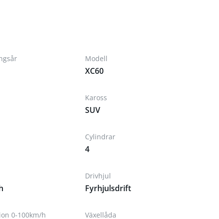
ingsår
Modell
XC60
Kaross
SUV
Cylindrar
4
Drivhjul
h
Fyrhjulsdrift
tion 0-100km/h
Växellåda