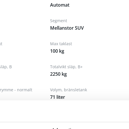
Automat
Segment
Mellanstor SUV
kt
Max taklast
100 kg
släp, B
Totalvikt släp, B+
2250 kg
rymme - normalt
Volym, bränsletank
71 liter
am
Däck, bak
19 105V
235/55R19 105V