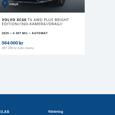
VÄXJÖ
VOLVO XC60
T6 AWD PLUS BRIGHT
EDITION//360-KAMERA//DRAG//
2025
4 307 MIL
AUTOMAT
564 000 kr
451 200 kr Exkl. moms
BILAR
Värdering