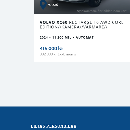
VÄXJÖ
VOLVO XC60
RECHARGE T6 AWD CORE
EDITION//KAMERA//VÄRMARE//
2024
11 200 MIL
AUTOMAT
415 000 kr
332 000 kr Exkl. moms
LILJAS PERSONBILAR