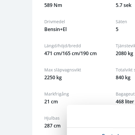
589 Nm
5.7 sek
Drivmedel
Säten
Bensin+El
5
Längd/höjd/bredd
Tjänstevi
471 cm/165 cm/190 cm
2080 kg
Max släpvagnsvikt
Totalvikt 
2250 kg
840 kg
Markfrigång
Bagageut
21 cm
468 liter
Hjulbas
Däck, fr
287 cm
235/55R