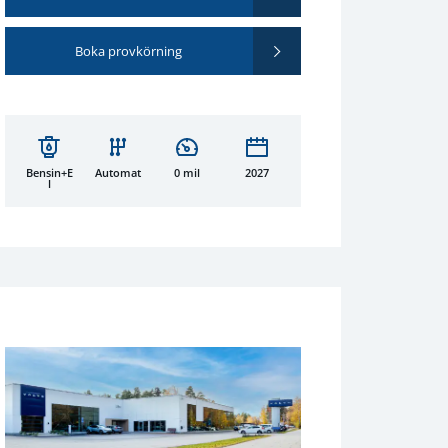
Boka provkörning
Bensin+E
Automat
0 mil
2027
l