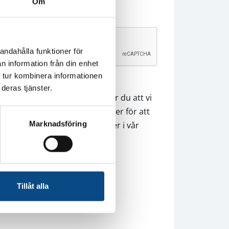
Om
CAPTCHA
andahålla funktioner för
n information från din enhet
 tur kombinera informationen
Genom att skicka in denna
deras tjänster.
intresseanmälning godkänner du att vi
använder dina personuppgifter för att
Marknadsföring
hantera din förfrågan. Läs mer i vår
integritetspolicy
.
Tillåt alla