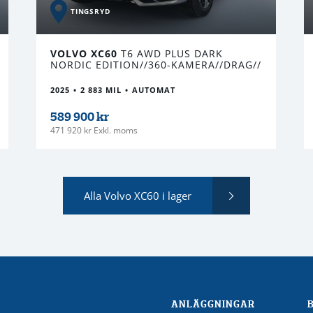
TINGSRYD
VOLVO XC60
T6 AWD PLUS DARK
NORDIC EDITION//360-KAMERA//DRAG//
2025
2 883 MIL
AUTOMAT
589 900 kr
471 920 kr Exkl. moms
Alla Volvo XC60 i lager
ANLÄGGNINGAR