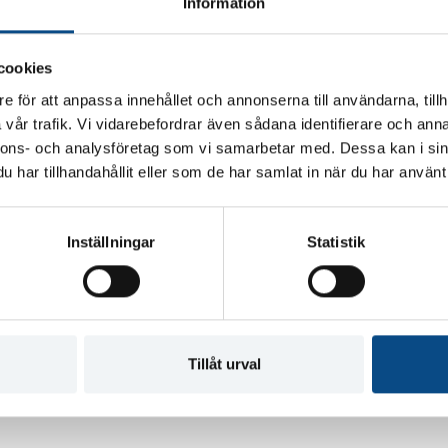
Information
Airbag, förare
Ja
cookies
e för att anpassa innehållet och annonserna till användarna, tillh
Ort
vår trafik. Vi vidarebefordrar även sådana identifierare och anna
r
Nybro
nnons- och analysföretag som vi samarbetar med. Dessa kan i sin
har tillhandahållit eller som de har samlat in när du har använt 
Inställningar
Statistik
hjälper dig med
Skräddasydd bilförsäkring
finansiering
Tillåt urval