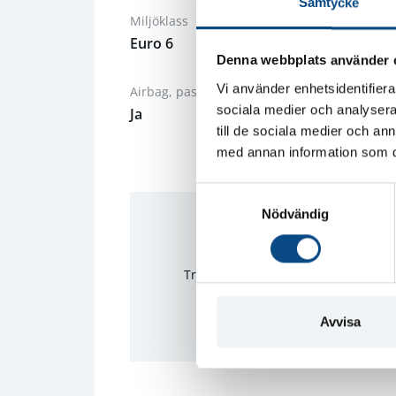
Samtycke
Miljöklass
Isofix bak
Euro 6
Ja
Denna webbplats använder 
Vi använder enhetsidentifierar
Airbag, passagerare
Skatt
sociala medier och analysera 
Ja
360 kr/å
till de sociala medier och a
med annan information som du 
S
Nödvändig
a
m
t
Trygghet på köpet
Vi 
y
c
k
Avvisa
e
s
v