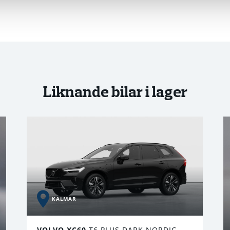
Liknande bilar i lager
KALMAR
VOLVO XC60
T6 PLUS DARK NORDIC